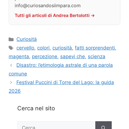
info@curiosandosiimpara.com
Tutti gli articoli di Andrea Bertolotti →
Categorie
Curiosità
Tag
cervello
,
colori
,
curiosità
,
fatti sorprendenti
,
magenta
,
percezione
,
sapevi che
,
scienza
Disastro: l’etimologia astrale di una parola
comune
Festival Puccini di Torre del Lago: la guida
2026
Cerca nel sito
Ricerca