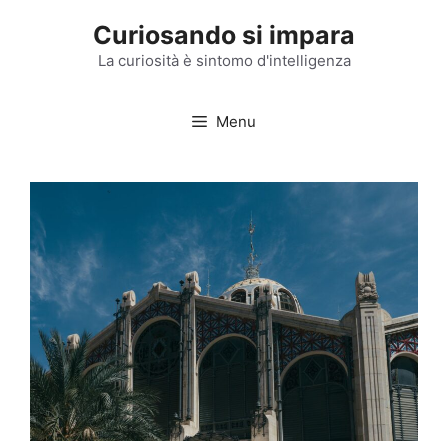
Vai
Curiosando si impara
al
contenuto
La curiosità è sintomo d'intelligenza
Menu