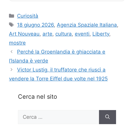
Categorie
Curiosità
Tag
18 giugno 2026
,
Agenzia Spaziale Italiana
,
Art Nouveau
,
arte
,
cultura
,
eventi
,
Liberty
,
mostre
Perché la Groenlandia è ghiacciata e
l’Islanda è verde
Victor Lustig, il truffatore che riuscì a
vendere la Torre Eiffel due volte nel 1925
Cerca nel sito
Ricerca
per: