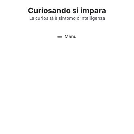
Vai
Curiosando si impara
al
contenuto
La curiosità è sintomo d'intelligenza
Menu