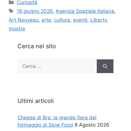
Categorie
Curiosità
Tag
18 giugno 2026
,
Agenzia Spaziale Italiana
,
Art Nouveau
,
arte
,
cultura
,
eventi
,
Liberty
,
mostre
Cerca nel sito
Ricerca
per:
Ultimi articoli
Cheese di Bra: la grande fiera del
formaggio di Slow Food
8 Agosto 2026