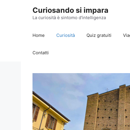
Vai
Curiosando si impara
al
contenuto
La curiosità è sintomo d'intelligenza
Home
Curiosità
Quiz gratuiti
Via
Contatti