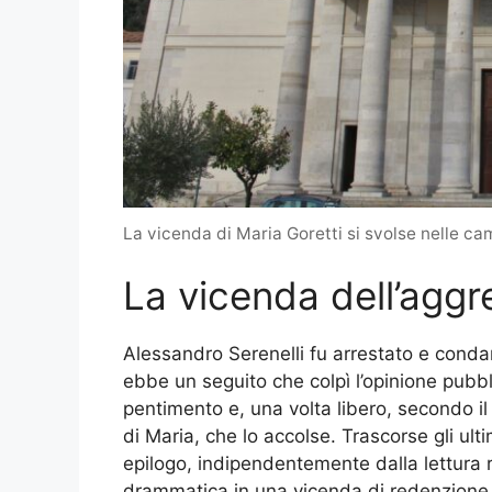
La vicenda di Maria Goretti si svolse nelle c
La vicenda dell’aggr
Alessandro Serenelli fu arrestato e condan
ebbe un seguito che colpì l’opinione pubb
pentimento e, una volta libero, secondo i
di Maria, che lo accolse. Trascorse gli ul
epilogo, indipendentemente dalla lettura r
drammatica in una vicenda di redenzione e