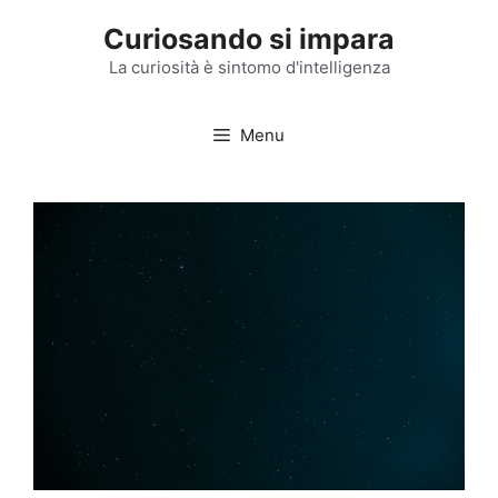
Vai
Curiosando si impara
al
contenuto
La curiosità è sintomo d'intelligenza
Menu