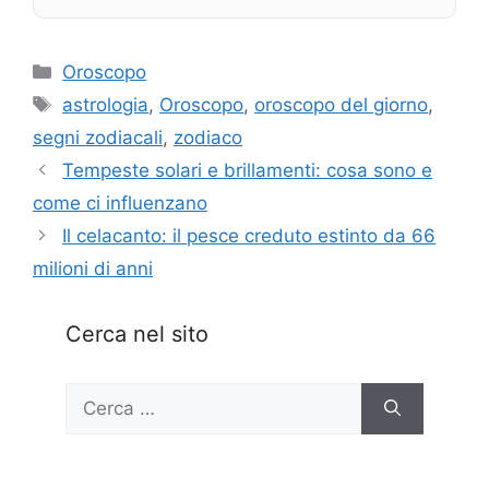
Categorie
Oroscopo
Tag
astrologia
,
Oroscopo
,
oroscopo del giorno
,
segni zodiacali
,
zodiaco
Tempeste solari e brillamenti: cosa sono e
come ci influenzano
Il celacanto: il pesce creduto estinto da 66
milioni di anni
Cerca nel sito
Ricerca
per: