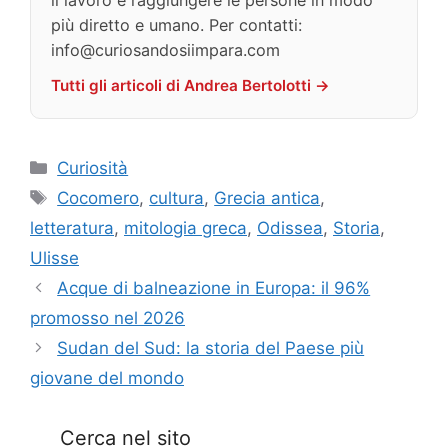
il lavoro e raggiungere le persone in modo
più diretto e umano. Per contatti:
info@curiosandosiimpara.com
Tutti gli articoli di Andrea Bertolotti →
Categorie
Curiosità
Tag
Cocomero
,
cultura
,
Grecia antica
,
letteratura
,
mitologia greca
,
Odissea
,
Storia
,
Ulisse
Acque di balneazione in Europa: il 96%
promosso nel 2026
Sudan del Sud: la storia del Paese più
giovane del mondo
Cerca nel sito