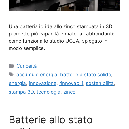
Una batteria ibrida allo zinco stampata in 3D
promette più capacità e materiali abbondanti:
come funziona lo studio UCLA, spiegato in
modo semplice.
Categorie
Curiosità
Tag
accumulo energia
,
batterie a stato solido
,
energia
,
innovazione
,
rinnovabili
,
sostenibilità
,
stampa 3D
,
tecnologia
,
zinco
Batterie allo stato