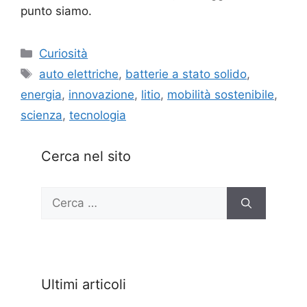
punto siamo.
Categorie
Curiosità
Tag
auto elettriche
,
batterie a stato solido
,
energia
,
innovazione
,
litio
,
mobilità sostenibile
,
scienza
,
tecnologia
Cerca nel sito
Ricerca
per:
Ultimi articoli