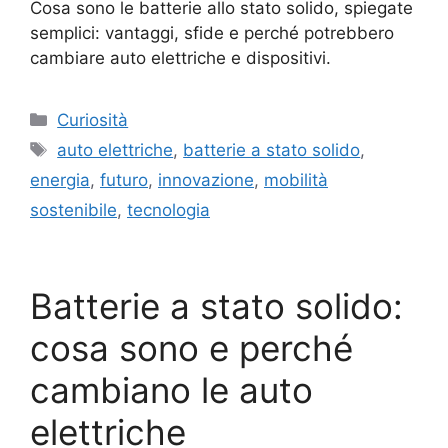
Cosa sono le batterie allo stato solido, spiegate
semplici: vantaggi, sfide e perché potrebbero
cambiare auto elettriche e dispositivi.
Categorie
Curiosità
Tag
auto elettriche
,
batterie a stato solido
,
energia
,
futuro
,
innovazione
,
mobilità
sostenibile
,
tecnologia
Batterie a stato solido:
cosa sono e perché
cambiano le auto
elettriche