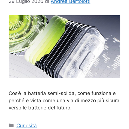
29 Luglio 2026
di
Andrea Bertolotti
Cos’è la batteria semi-solida, come funziona e
perché è vista come una via di mezzo più sicura
verso le batterie del futuro.
Categorie
Curiosità