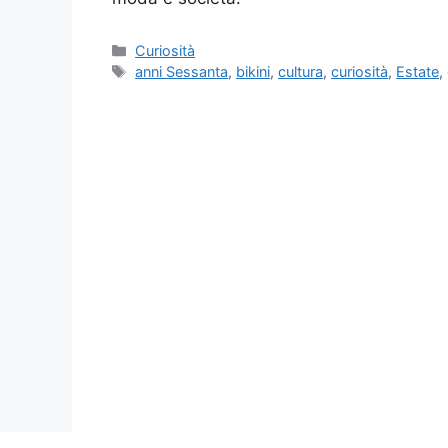
Categorie
Curiosità
Tag
anni Sessanta
,
bikini
,
cultura
,
curiosità
,
Estate
,