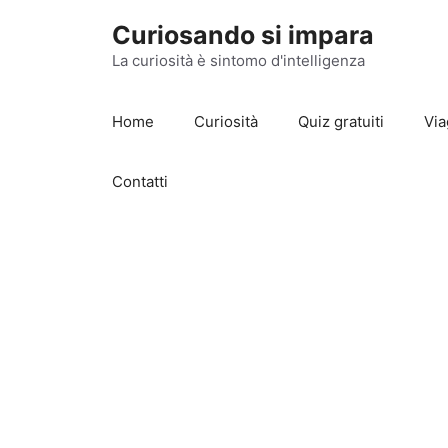
Vai
Curiosando si impara
al
contenuto
La curiosità è sintomo d'intelligenza
Home
Curiosità
Quiz gratuiti
Via
Contatti