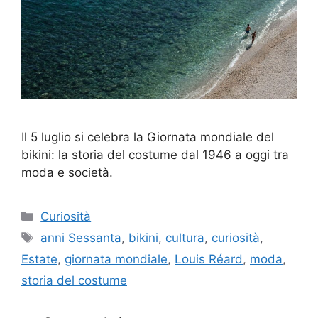
Il 5 luglio si celebra la Giornata mondiale del
bikini: la storia del costume dal 1946 a oggi tra
moda e società.
Categorie
Curiosità
Tag
anni Sessanta
,
bikini
,
cultura
,
curiosità
,
Estate
,
giornata mondiale
,
Louis Réard
,
moda
,
storia del costume