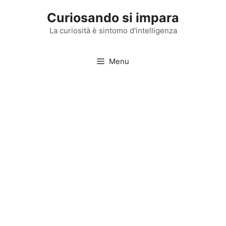
Vai
Curiosando si impara
al
contenuto
La curiosità è sintomo d'intelligenza
Menu