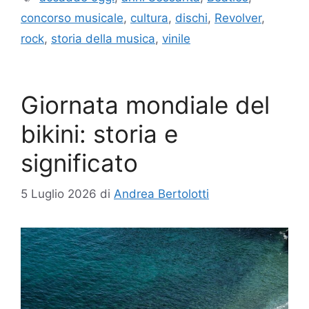
concorso musicale
,
cultura
,
dischi
,
Revolver
,
rock
,
storia della musica
,
vinile
Giornata mondiale del
bikini: storia e
significato
5 Luglio 2026
di
Andrea Bertolotti