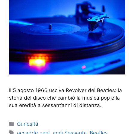
Il 5 agosto 1966 usciva Revolver dei Beatles: la
storia del disco che cambiò la musica pop e la
sua eredità a sessant’anni di distanza.
Categorie
Curiosità
Tag
accadde oggi
,
anni Sessanta
,
Beatles
,