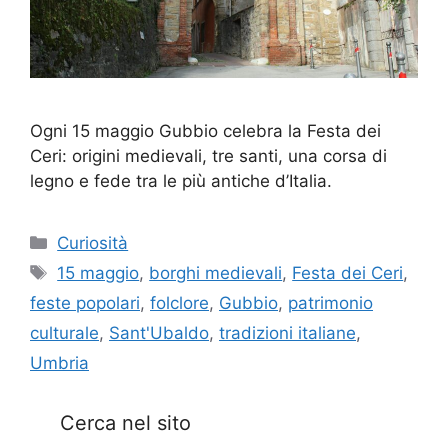
Ogni 15 maggio Gubbio celebra la Festa dei
Ceri: origini medievali, tre santi, una corsa di
legno e fede tra le più antiche d’Italia.
Categorie
Curiosità
Tag
15 maggio
,
borghi medievali
,
Festa dei Ceri
,
feste popolari
,
folclore
,
Gubbio
,
patrimonio
culturale
,
Sant'Ubaldo
,
tradizioni italiane
,
Umbria
Cerca nel sito