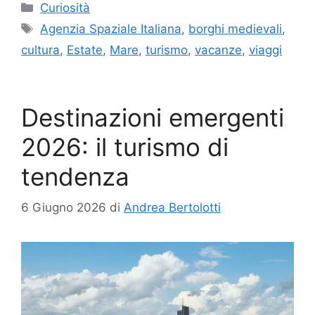
Categorie
Curiosità
Tag
Agenzia Spaziale Italiana
,
borghi medievali
,
cultura
,
Estate
,
Mare
,
turismo
,
vacanze
,
viaggi
Destinazioni emergenti
2026: il turismo di
tendenza
6 Giugno 2026
di
Andrea Bertolotti