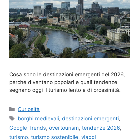
Cosa sono le destinazioni emergenti del 2026,
perché diventano popolari e quali tendenze
segnano oggi il turismo lento e di prossimità.
Categorie
Curiosità
Tag
borghi medievali
,
destinazioni emergenti
,
Google Trends
,
overtourism
,
tendenze 2026
,
turismo
,
turismo sostenibile
,
viaggi