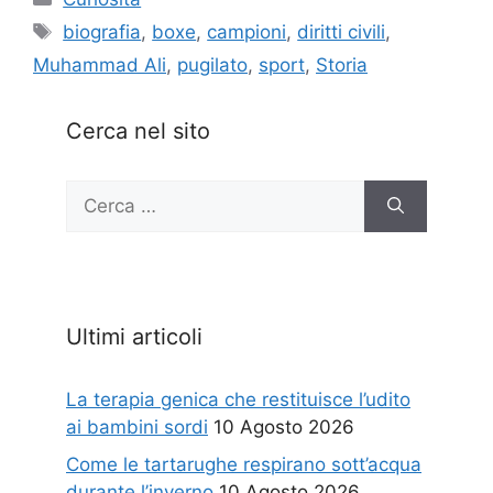
Tag
biografia
,
boxe
,
campioni
,
diritti civili
,
Muhammad Ali
,
pugilato
,
sport
,
Storia
Cerca nel sito
Ricerca
per:
Ultimi articoli
La terapia genica che restituisce l’udito
ai bambini sordi
10 Agosto 2026
Come le tartarughe respirano sott’acqua
durante l’inverno
10 Agosto 2026