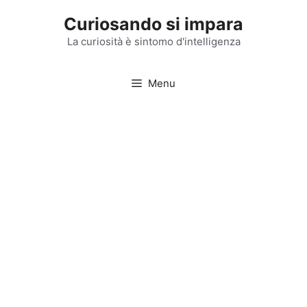
Vai
Curiosando si impara
al
contenuto
La curiosità è sintomo d'intelligenza
Menu