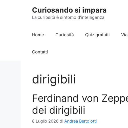
Vai
Curiosando si impara
al
contenuto
La curiosità è sintomo d'intelligenza
Home
Curiosità
Quiz gratuiti
Via
Contatti
dirigibili
Ferdinand von Zeppel
dei dirigibili
8 Luglio 2026
di
Andrea Bertolotti