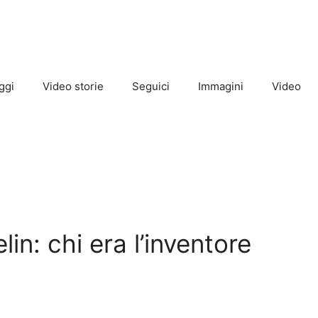
ggi
Video storie
Seguici
Immagini
Video
in: chi era l’inventore