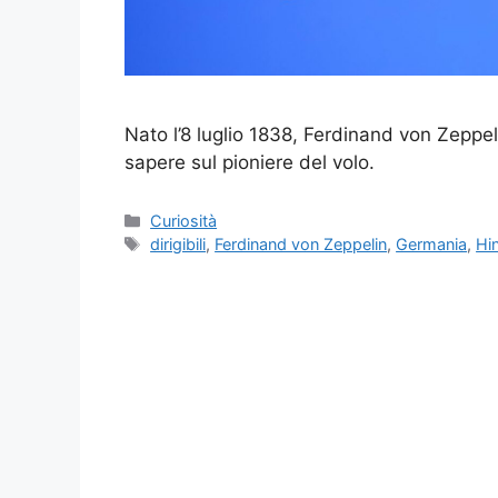
Nato l’8 luglio 1838, Ferdinand von Zeppeli
sapere sul pioniere del volo.
Categorie
Curiosità
Tag
dirigibili
,
Ferdinand von Zeppelin
,
Germania
,
Hi