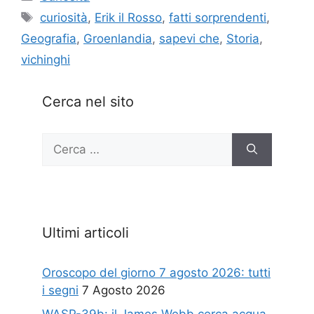
Tag
curiosità
,
Erik il Rosso
,
fatti sorprendenti
,
Geografia
,
Groenlandia
,
sapevi che
,
Storia
,
vichinghi
Cerca nel sito
Ricerca
per:
Ultimi articoli
Oroscopo del giorno 7 agosto 2026: tutti
i segni
7 Agosto 2026
WASP-39b: il James Webb cerca acqua