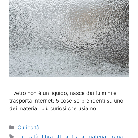
Il vetro non è un liquido, nasce dai fulmini e
trasporta internet: 5 cose sorprendenti su uno
dei materiali più curiosi che usiamo.
Categorie
Curiosità
Tag
curiosità
,
fibra ottica
,
fisica
,
materiali
,
rana