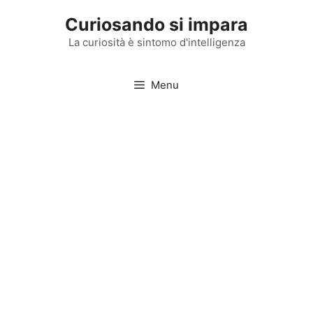
Vai
Curiosando si impara
al
contenuto
La curiosità è sintomo d'intelligenza
Menu