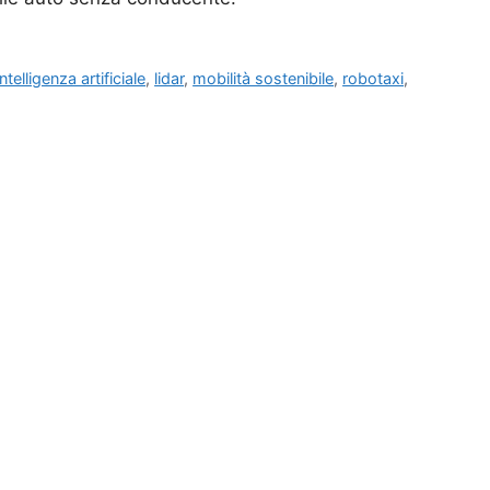
intelligenza artificiale
,
lidar
,
mobilità sostenibile
,
robotaxi
,