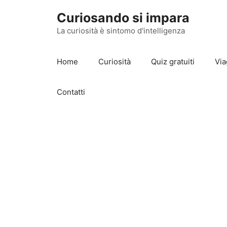
Vai
Curiosando si impara
al
contenuto
La curiosità è sintomo d'intelligenza
Home
Curiosità
Quiz gratuiti
Via
Contatti