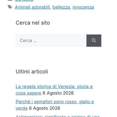
Tag
Animali adorabili
,
bellezza
,
innocenza
Cerca nel sito
Ricerca
per:
Ultimi articoli
La regata storica di Venezia: storia e
cosa sapere
6 Agosto 2026
Perché i semafori sono rosso, giallo e
verde
6 Agosto 2026
Arzigogolare: significato e origine di una