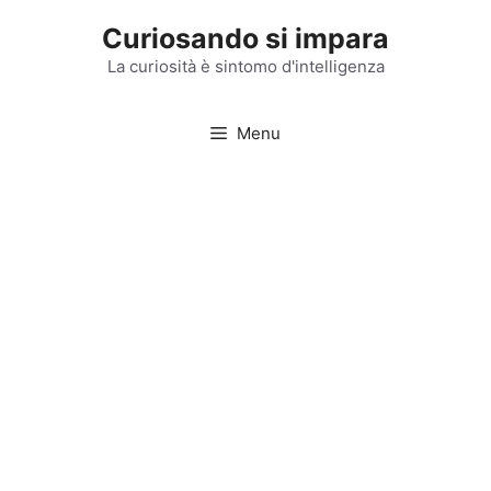
Vai
Curiosando si impara
al
contenuto
La curiosità è sintomo d'intelligenza
Menu