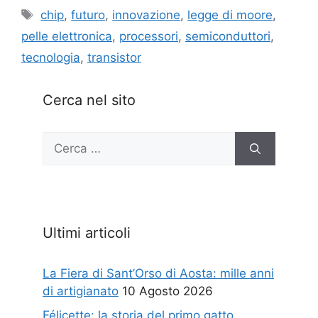
Tag
chip
,
futuro
,
innovazione
,
legge di moore
,
pelle elettronica
,
processori
,
semiconduttori
,
tecnologia
,
transistor
Cerca nel sito
Ricerca
per:
Ultimi articoli
La Fiera di Sant’Orso di Aosta: mille anni
di artigianato
10 Agosto 2026
Félicette: la storia del primo gatto