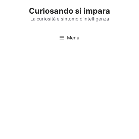
Vai
Curiosando si impara
al
contenuto
La curiosità è sintomo d'intelligenza
Menu