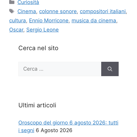
Categorie
Curiosità
Tag
Cinema
,
colonne sonore
,
compositori italiani
,
cultura
,
Ennio Morricone
,
musica da cinema
,
Oscar
,
Sergio Leone
Cerca nel sito
Ricerca
per:
Ultimi articoli
Oroscopo del giorno 6 agosto 2026: tutti
i segni
6 Agosto 2026