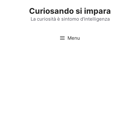
Vai
Curiosando si impara
al
contenuto
La curiosità è sintomo d'intelligenza
Menu