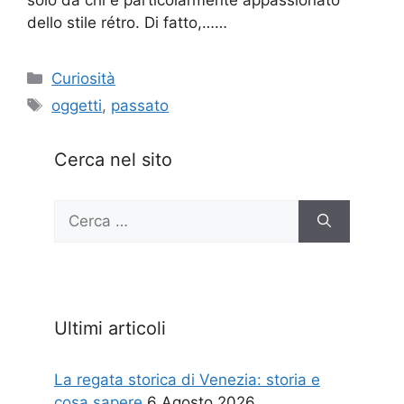
dello stile rétro. Di fatto,……
Categorie
Curiosità
Tag
oggetti
,
passato
Cerca nel sito
Ricerca
per:
Ultimi articoli
La regata storica di Venezia: storia e
cosa sapere
6 Agosto 2026