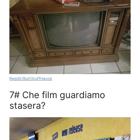
Reddit/ButtStuffHavok
7# Che film guardiamo
stasera?