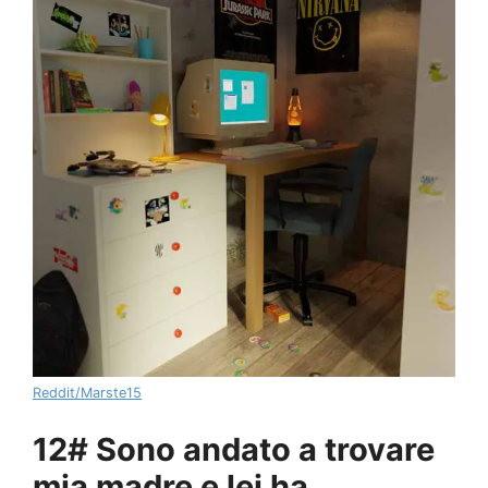
Reddit/Marste15
12# Sono andato a trovare
mia madre e lei ha