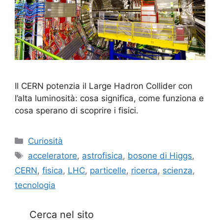
Il CERN potenzia il Large Hadron Collider con
l’alta luminosità: cosa significa, come funziona e
cosa sperano di scoprire i fisici.
Categorie
Curiosità
Tag
acceleratore
,
astrofisica
,
bosone di Higgs
,
CERN
,
fisica
,
LHC
,
particelle
,
ricerca
,
scienza
,
tecnologia
Cerca nel sito