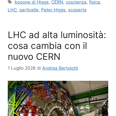
Tag
bosone di Higgs
,
CERN
,
coscienza
,
fisica
,
LHC
,
particelle
,
Peter Higgs
,
scoperta
LHC ad alta luminosità:
cosa cambia con il
nuovo CERN
1 Luglio 2026
di
Andrea Bertolotti