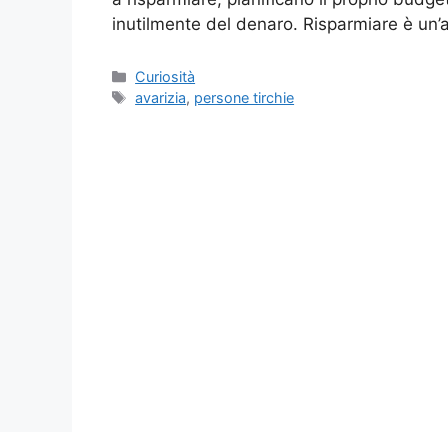
inutilmente del denaro. Risparmiare è un
Categorie
Curiosità
Tag
avarizia
,
persone tirchie