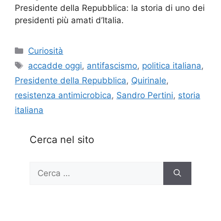
Presidente della Repubblica: la storia di uno dei
presidenti più amati d’Italia.
Categorie
Curiosità
Tag
accadde oggi
,
antifascismo
,
politica italiana
,
Presidente della Repubblica
,
Quirinale
,
resistenza antimicrobica
,
Sandro Pertini
,
storia
italiana
Cerca nel sito
Ricerca
per: