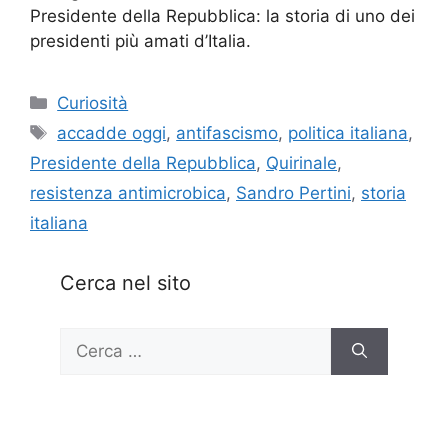
Presidente della Repubblica: la storia di uno dei
presidenti più amati d’Italia.
Categorie
Curiosità
Tag
accadde oggi
,
antifascismo
,
politica italiana
,
Presidente della Repubblica
,
Quirinale
,
resistenza antimicrobica
,
Sandro Pertini
,
storia
italiana
Cerca nel sito
Ricerca
per: