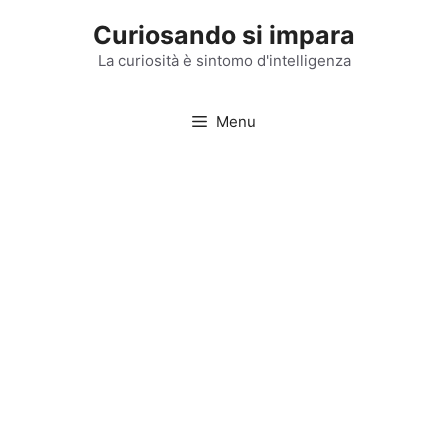
Vai
Curiosando si impara
al
contenuto
La curiosità è sintomo d'intelligenza
Menu