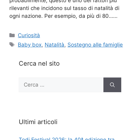
probabilmente, questo è uno dei fattori più
rilevanti che incidono sul tasso di natalità di
ogni nazione. Per esempio, da più di 80……
Categorie
Curiosità
Tag
Baby box
,
Natalità
,
Sostegno alle famiglie
Cerca nel sito
Ricerca
per:
Ultimi articoli
Todi Festival 2026: la 40ª edizione tra