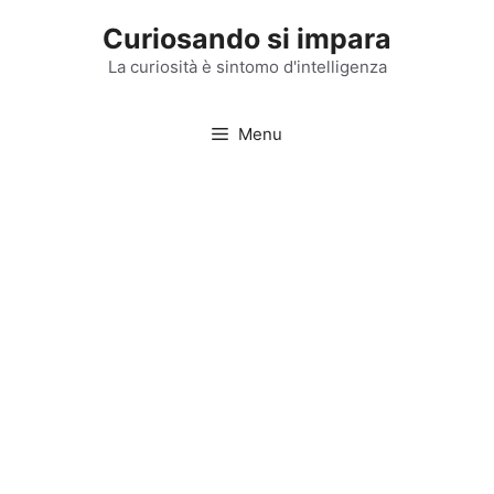
Vai
Curiosando si impara
al
contenuto
La curiosità è sintomo d'intelligenza
Menu