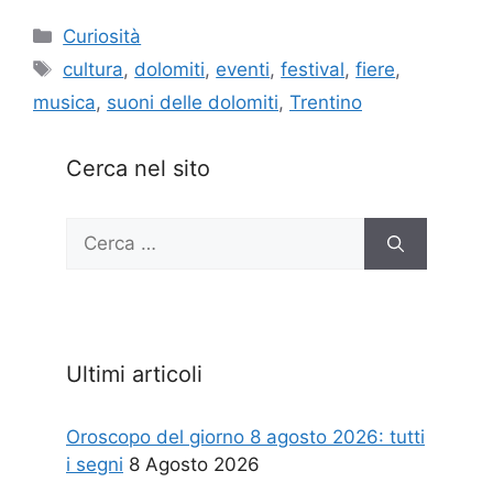
Categorie
Curiosità
Tag
cultura
,
dolomiti
,
eventi
,
festival
,
fiere
,
musica
,
suoni delle dolomiti
,
Trentino
Cerca nel sito
Ricerca
per:
Ultimi articoli
Oroscopo del giorno 8 agosto 2026: tutti
i segni
8 Agosto 2026