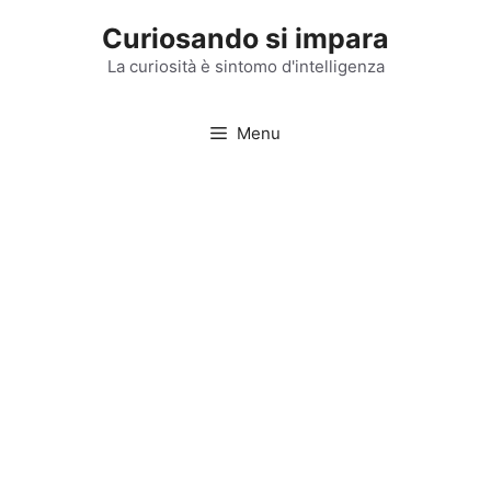
Vai
Curiosando si impara
al
contenuto
La curiosità è sintomo d'intelligenza
Menu