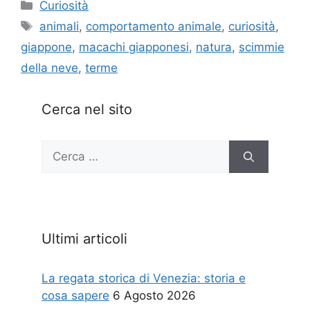
Categorie
Curiosità
Tag
animali
,
comportamento animale
,
curiosità
,
giappone
,
macachi giapponesi
,
natura
,
scimmie
della neve
,
terme
Cerca nel sito
Ricerca
per:
Ultimi articoli
La regata storica di Venezia: storia e
cosa sapere
6 Agosto 2026