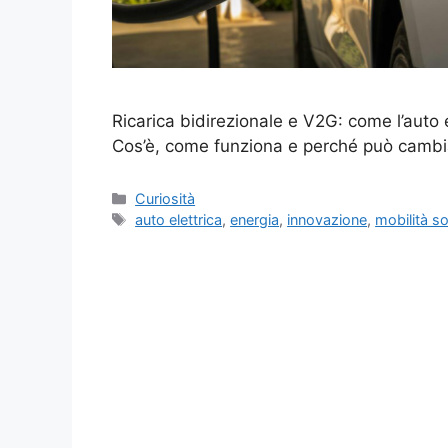
Ricarica bidirezionale e V2G: come l’auto e
Cos’è, come funziona e perché può cambia
Categorie
Curiosità
Tag
auto elettrica
,
energia
,
innovazione
,
mobilità so