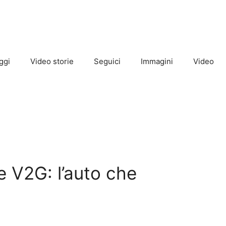
ggi
Video storie
Seguici
Immagini
Video
e V2G: l’auto che