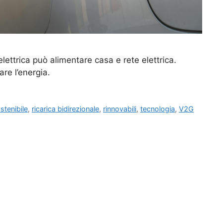
lettrica può alimentare casa e rete elettrica.
re l’energia.
stenibile
,
ricarica bidirezionale
,
rinnovabili
,
tecnologia
,
V2G