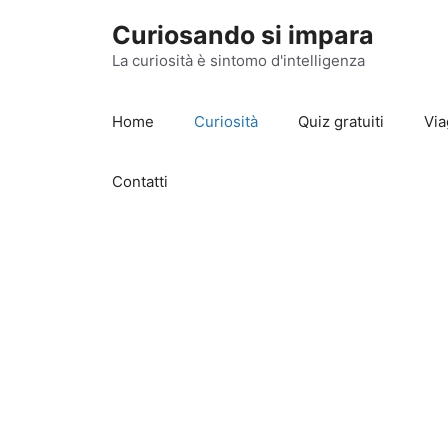
Vai
Curiosando si impara
al
contenuto
La curiosità è sintomo d'intelligenza
Home
Curiosità
Quiz gratuiti
Via
Contatti