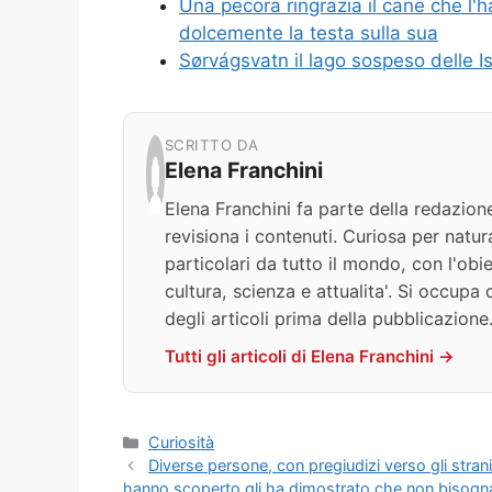
Una pecora ringrazia il cane che l
dolcemente la testa sulla sua
Sørvágsvatn il lago sospeso delle 
SCRITTO DA
Elena Franchini
Elena Franchini fa parte della redazion
revisiona i contenuti. Curiosa per natur
particolari da tutto il mondo, con l'obie
cultura, scienza e attualita'. Si occupa 
degli articoli prima della pubblicazione
Tutti gli articoli di Elena Franchini →
Categorie
Curiosità
Diverse persone, con pregiudizi verso gli strani
hanno scoperto gli ha dimostrato che non bisogna gi