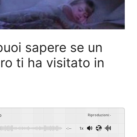
uoi sapere se un
o ti ha visitato in
o
Riproduzioni
:
-
-:--
1x