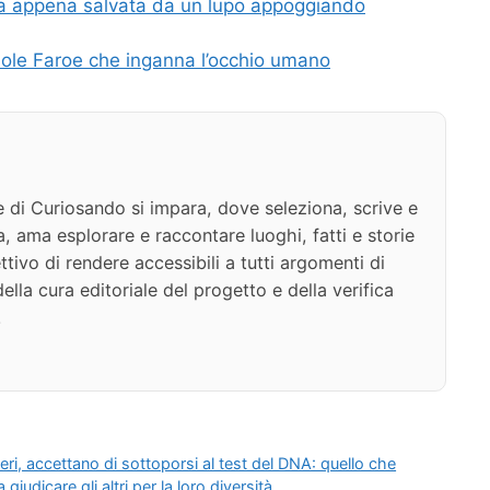
'ha appena salvata da un lupo appoggiando
Isole Faroe che inganna l’occhio umano
e di Curiosando si impara, dove seleziona, scrive e
a, ama esplorare e raccontare luoghi, fatti e storie
ttivo di rendere accessibili a tutti argomenti di
della cura editoriale del progetto e della verifica
.
eri, accettano di sottoporsi al test del DNA: quello che
udicare gli altri per la loro diversità