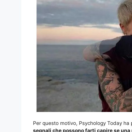
Per questo motivo, Psychology Today ha p
segnali che possono farti capire se una