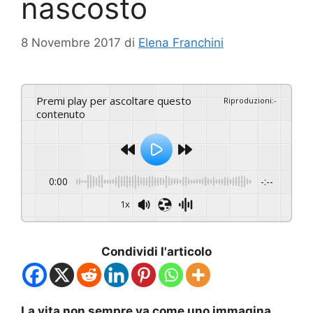
nascosto
8 Novembre 2017
di
Elena Franchini
Premi play per ascoltare questo
Riproduzioni
:
-
contenuto
0:00
-:--
1x
Condividi l'articolo
La vita non sempre va come uno immagina
.