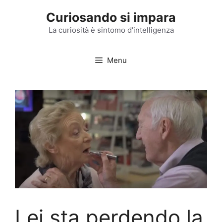
Vai
Curiosando si impara
al
contenuto
La curiosità è sintomo d'intelligenza
Menu
Lei sta perdendo la