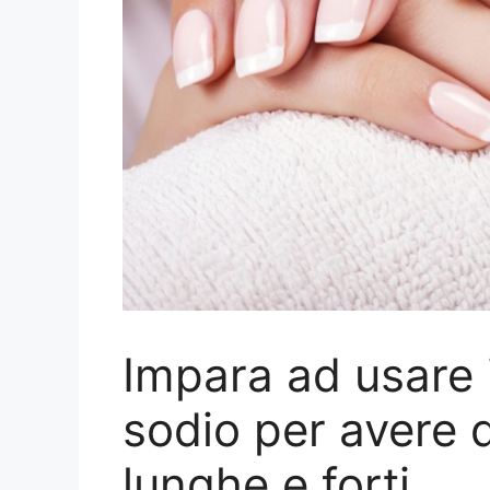
Impara ad usare i
sodio per avere d
lunghe e forti