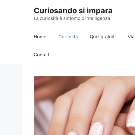
Vai
Curiosando si impara
al
contenuto
La curiosità è sintomo d'intelligenza
Home
Curiosità
Quiz gratuiti
Via
Contatti