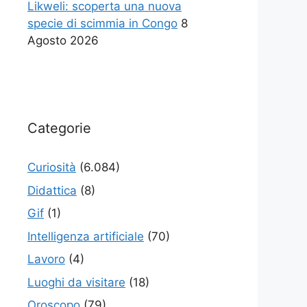
Likweli: scoperta una nuova
specie di scimmia in Congo
8
Agosto 2026
Categorie
Curiosità
(6.084)
Didattica
(8)
Gif
(1)
Intelligenza artificiale
(70)
Lavoro
(4)
Luoghi da visitare
(18)
Oroscopo
(79)