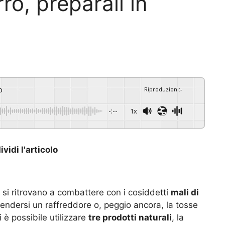
ro, preparali in
o
Riproduzioni
:
-
-:--
1x
vidi l'articolo
 si ritrovano a combattere con i cosiddetti
mali di
endersi un raffreddore o, peggio ancora, la tosse
i è possibile utilizzare
tre prodotti naturali
, la