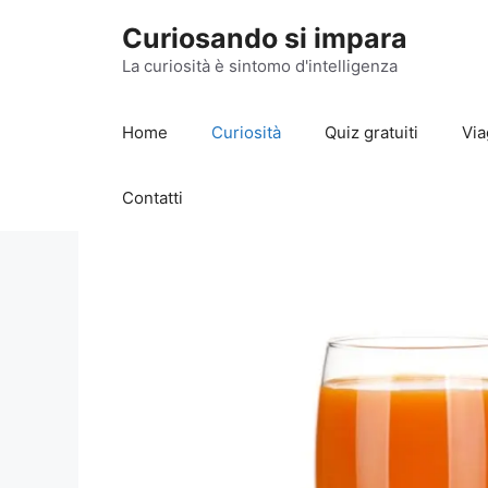
Vai
Curiosando si impara
al
contenuto
La curiosità è sintomo d'intelligenza
Home
Curiosità
Quiz gratuiti
Via
Contatti