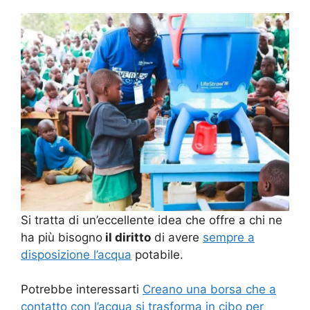
Si tratta di un’eccellente idea che offre a chi ne
ha più bisogno
il diritto
di avere
sempre a
disposizione l’acqua
potabile.
Potrebbe interessarti
Creano una borsa che a
contatto con l’acqua si trasforma in cibo per