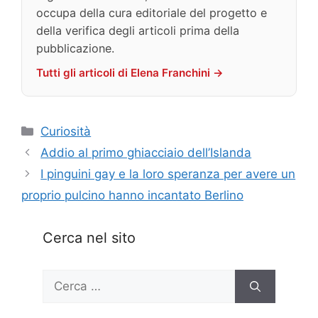
occupa della cura editoriale del progetto e
della verifica degli articoli prima della
pubblicazione.
Tutti gli articoli di Elena Franchini →
Categorie
Curiosità
Addio al primo ghiacciaio dell’Islanda
I pinguini gay e la loro speranza per avere un
proprio pulcino hanno incantato Berlino
Cerca nel sito
Ricerca
per: