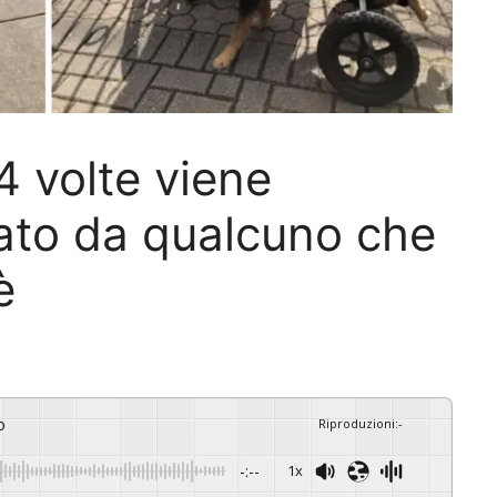
 4 volte viene
ato da qualcuno che
è
o
Riproduzioni
:
-
-:--
1x