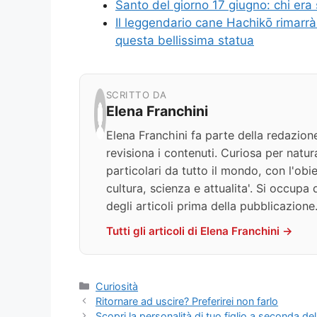
Santo del giorno 17 giugno: chi era 
Il leggendario cane Hachikō rimarr
questa bellissima statua
SCRITTO DA
Elena Franchini
Elena Franchini fa parte della redazion
revisiona i contenuti. Curiosa per natur
particolari da tutto il mondo, con l'obie
cultura, scienza e attualita'. Si occupa 
degli articoli prima della pubblicazione
Tutti gli articoli di Elena Franchini →
Categorie
Curiosità
Ritornare ad uscire? Preferirei non farlo
Scopri la personalità di tuo figlio a seconda de