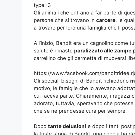
type=3
Gli animali che entrano a far parte di qu
persone che si trovano in
carcere
, le qua
a trovare per loro una famiglia che li pos
All’inizio, Bandit era un cagnolino come tutt
salute è rimasto
paralizzato alle zampe p
carrellino che gli permetta di muoversi li
https://www.facebook.com/banditridee.r
Gli speciali bisogni di Bandit richiedono
m
motivo, le famiglie che lo avevano adottat
cui faceva parte. Chiaramente, i ragazzi c
adorato, tuttavia, speravano che potesse 
che se ne prendesse cura per sempre.
Dopo
tante delusioni
e dopo i tanti post 
la triste storia di Bandit, una
coppia
ha dec