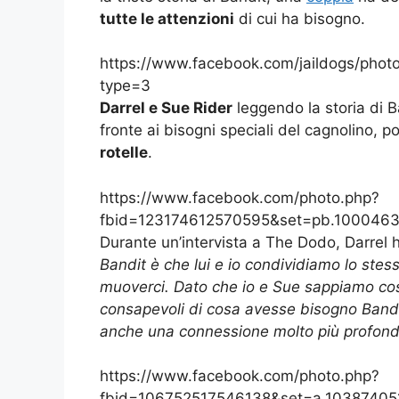
tutte le attenzioni
di cui ha bisogno.
https://www.facebook.com/jaildogs/ph
type=3
Darrel e Sue Rider
leggendo la storia di 
fronte ai bisogni speciali del cagnolino, 
rotelle
.
https://www.facebook.com/photo.php?
fbid=123174612570595&set=pb.1000463
Durante un’intervista a The Dodo, Darrel 
Bandit è che lui e io condividiamo lo stess
muoverci. Dato che io e Sue sappiamo cos
consapevoli di cosa avesse bisogno Bandit
anche una connessione molto più profon
https://www.facebook.com/photo.php?
fbid=106752517546138&set=a.10387405