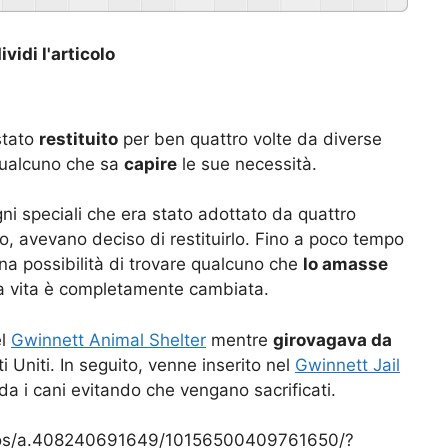
vidi l'articolo
stato
restituito
per ben quattro volte da diverse
 qualcuno che sa
capire
le sue necessità.
ni speciali che era stato adottato da quattro
o, avevano deciso di restituirlo. Fino a poco tempo
na possibilità di trovare qualcuno che
lo amasse
sua vita è completamente cambiata.
el
Gwinnett Animal Shelter
mentre
girovagava da
i Uniti. In seguito, venne inserito nel
Gwinnett Jail
da i cani evitando che vengano sacrificati.
otos/a.408240691649/10156500409761650/?