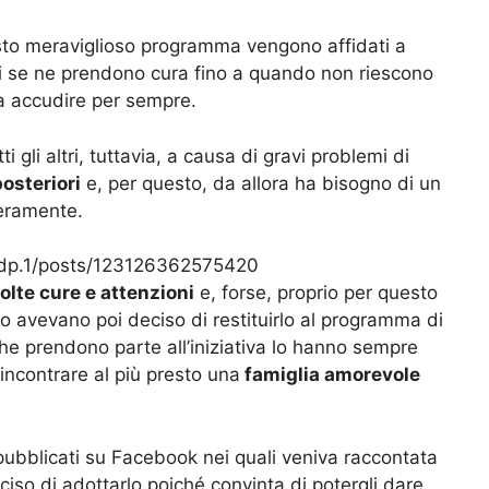
esto meraviglioso programma vengono affidati a
li se ne prendono cura fino a quando non riescono
sa accudire per sempre.
i gli altri, tuttavia, a causa di gravi problemi di
osteriori
e, per questo, da allora ha bisogno di un
beramente.
jdp.1/posts/123126362575420
olte cure e attenzioni
e, forse, proprio per questo
o avevano poi deciso di restituirlo al programma di
he prendono parte all’iniziativa lo hanno sempre
incontrare al più presto una
famiglia amorevole
pubblicati su Facebook nei quali veniva raccontata
iso di adottarlo poiché convinta di potergli dare