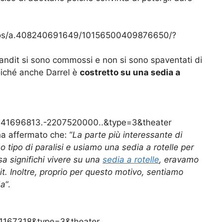
otos/a.408240691649/10156500409876650/?
Bandit si sono commossi e non si sono spaventati di
poiché anche Darrel è
costretto su una sedia a
41696813.-2207520000..&type=3&theater
ha affermato che: “
La parte più interessante di
o tipo di paralisi e usiamo una sedia a rotelle per
a significhi vivere su una
sedia a rotelle
, eravamo
. Inoltre, proprio per questo motivo, sentiamo
da
“.
1167318&type=3&theater