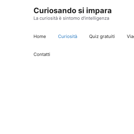
Vai
Curiosando si impara
al
contenuto
La curiosità è sintomo d'intelligenza
Home
Curiosità
Quiz gratuiti
Via
Contatti