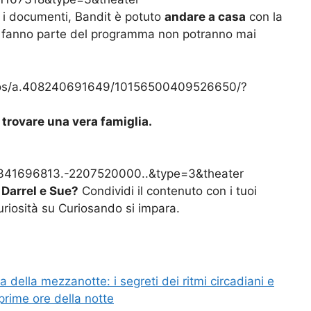
tti i documenti, Bandit è potuto
andare a casa
con la
che fanno parte del programma non potranno mai
otos/a.408240691649/10156500409526650/?
a trovare una vera famiglia.
41696813.-2207520000..&type=3&theater
 Darrel e Sue?
Condividi il contenuto con i tuoi
curiosità su Curiosando si impara.
 della mezzanotte: i segreti dei ritmi circadiani e
prime ore della notte