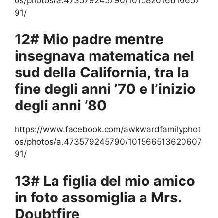
os/photos/a.473579245790/101582016610657
91/
12# Mio padre mentre
insegnava matematica nel
sud della California, tra la
fine degli anni ’70 e l’inizio
degli anni ’80
https://www.facebook.com/awkwardfamilyphot
os/photos/a.473579245790/101566513620607
91/
13# La figlia del mio amico
in foto assomiglia a Mrs.
Doubtfire