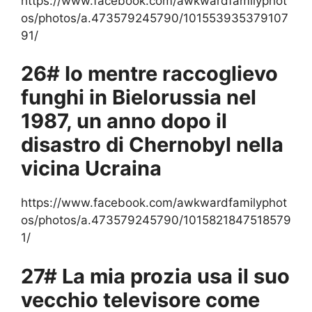
https://www.facebook.com/awkwardfamilyphot
os/photos/a.473579245790/101553935379107
91/
26# Io mentre raccoglievo
funghi in Bielorussia nel
1987, un anno dopo il
disastro di Chernobyl nella
vicina Ucraina
https://www.facebook.com/awkwardfamilyphot
os/photos/a.473579245790/1015821847518579
1/
27# La mia prozia usa il suo
vecchio televisore come