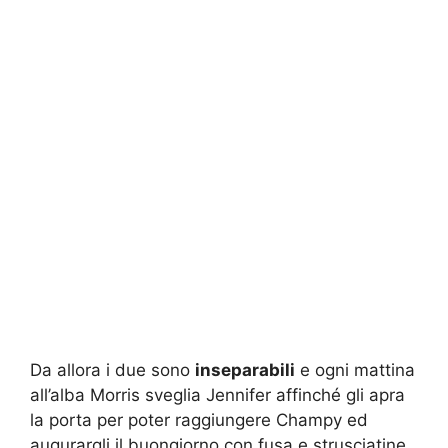
Da allora i due sono
inseparabili
e ogni mattina
all’alba Morris sveglia Jennifer affinché gli apra
la porta per poter raggiungere Champy ed
augurargli il buongiorno con fusa e strusciatine