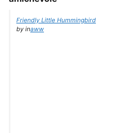
Friendly Little Hummingbird
by
in
aww