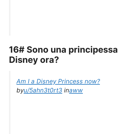
16# Sono una principessa
Disney ora?
Am I a Disney Princess now?
by
u/5ahn3t0rt3
in
aww