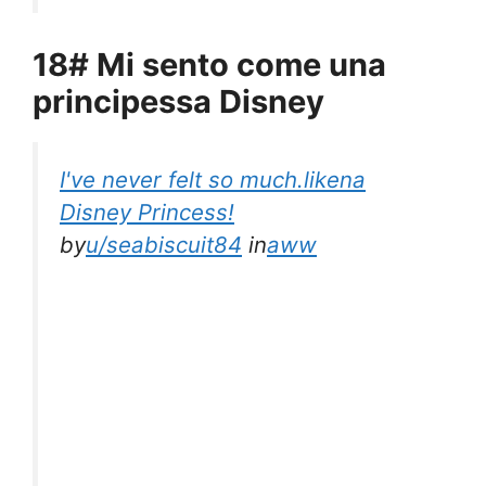
18# Mi sento come una
principessa Disney
I've never felt so much.likena
Disney Princess!
by
u/seabiscuit84
in
aww