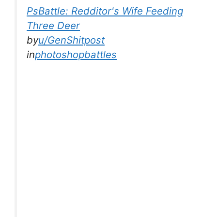
PsBattle: Redditor's Wife Feeding
Three Deer
by
u/GenShitpost
in
photoshopbattles