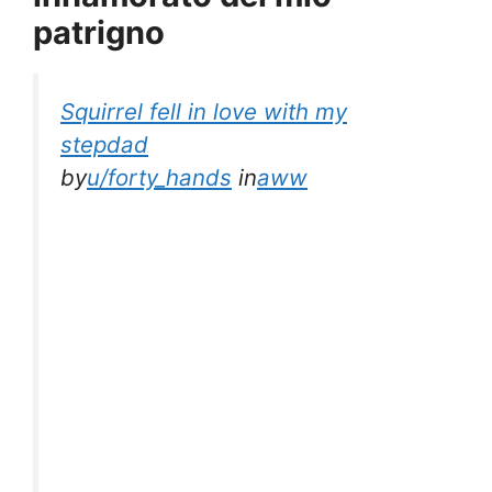
patrigno
Squirrel fell in love with my
stepdad
by
u/forty_hands
in
aww