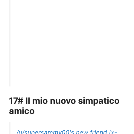
17# Il mio nuovo simpatico
amico
/u/supersammy00's new friend [x-