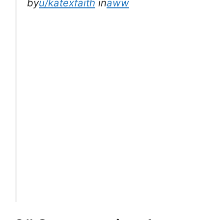
by
u/katexfaith
in
aww