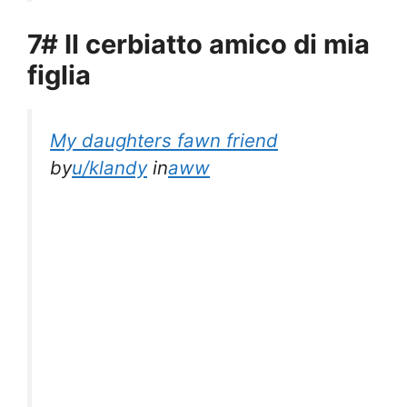
7# Il cerbiatto amico di mia
figlia
My daughters fawn friend
by
u/klandy
in
aww