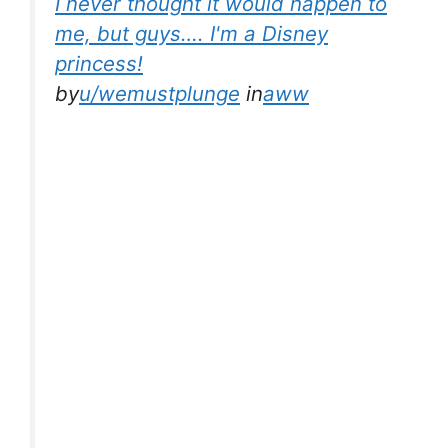
I never thought it would happen to
me, but guys…. I'm a Disney
princess!
by
u/wemustplunge
in
aww