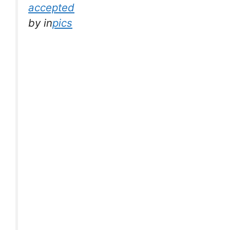
accepted
by
in
pics