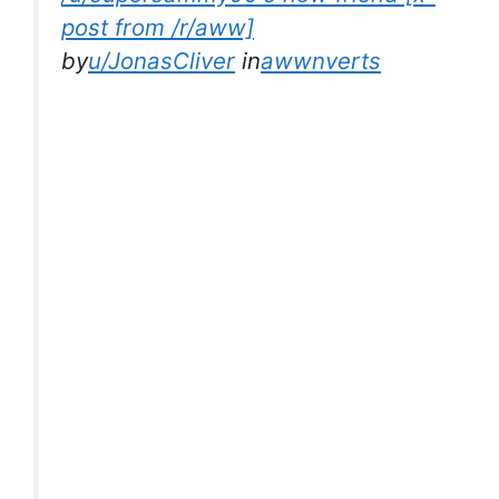
post from /r/aww]
by
u/JonasCliver
in
awwnverts