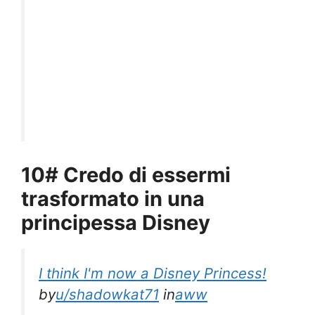
10# Credo di essermi
trasformato in una
principessa Disney
I think I'm now a Disney Princess!
by
u/shadowkat71
in
aww