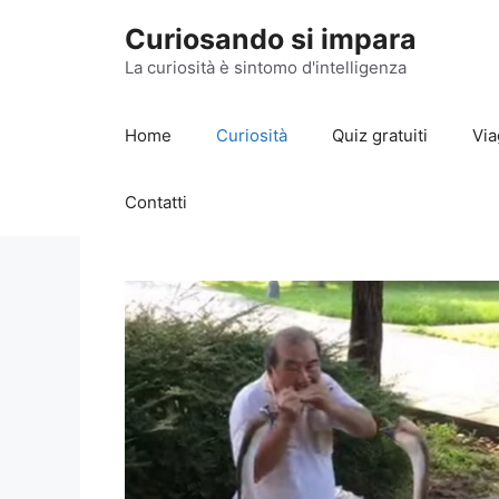
Vai
Curiosando si impara
al
contenuto
La curiosità è sintomo d'intelligenza
Home
Curiosità
Quiz gratuiti
Via
Contatti