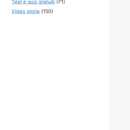
Test e quiz gratuiti
(71)
Video storie
(150)