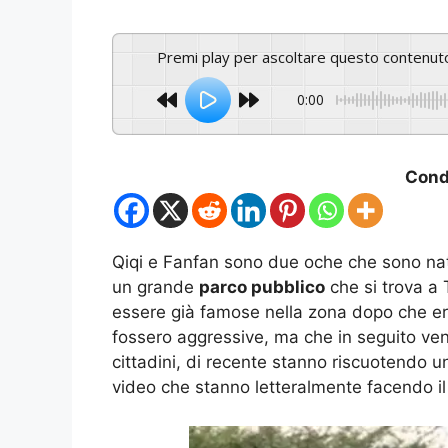
Premi play per ascoltare questo contenut
0:00
Condi
Qiqi e Fanfan sono due oche che sono nat
un grande
parco pubblico
che si trova a T
essere già famose nella zona dopo che er
fossero aggressive, ma che in seguito ven
cittadini, di recente stanno riscuotendo u
video che stanno letteralmente facendo il