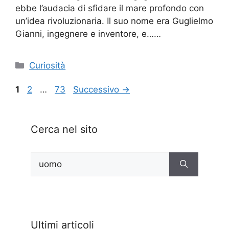
ebbe l’audacia di sfidare il mare profondo con
un’idea rivoluzionaria. Il suo nome era Guglielmo
Gianni, ingegnere e inventore, e……
Categorie
Curiosità
Pagina
Pagina
Pagina
1
2
…
73
Successivo
→
Cerca nel sito
Ricerca
per:
Ultimi articoli