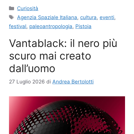
Categorie
Curiosità
Tag
Agenzia Spaziale Italiana
,
cultura
,
eventi
,
festival
,
paleoantropologia
,
Pistoia
Vantablack: il nero più
scuro mai creato
dall’uomo
27 Luglio 2026
di
Andrea Bertolotti