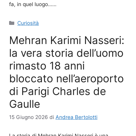
fa, in quel luogo……
Categorie
Curiosità
Mehran Karimi Nasseri:
la vera storia dell’uomo
rimasto 18 anni
bloccato nell’aeroporto
di Parigi Charles de
Gaulle
15 Giugno 2026
di
Andrea Bertolotti
La storia di Mehran Karimi Nasseri è una