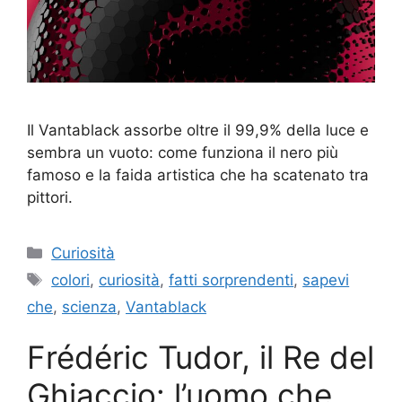
Il Vantablack assorbe oltre il 99,9% della luce e
sembra un vuoto: come funziona il nero più
famoso e la faida artistica che ha scatenato tra
pittori.
Categorie
Curiosità
Tag
colori
,
curiosità
,
fatti sorprendenti
,
sapevi
che
,
scienza
,
Vantablack
Frédéric Tudor, il Re del
Ghiaccio: l’uomo che