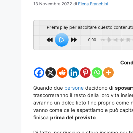
13 Novembre 2022
di
Elena Franchini
Premi play per ascoltare questo contenut
0:00
Condi
Quando due
persone
decidono di
sposar
trascorreranno il resto della loro vita ins
avranno un dolce lieto fine proprio come n
vanno come ce le aspettiamo e può capita
finisca
prima del previsto
.
Di fatto, per riuscire a stare insieme per
t