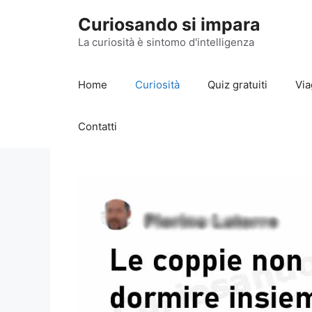
Vai
Curiosando si impara
al
contenuto
La curiosità è sintomo d'intelligenza
Home
Curiosità
Quiz gratuiti
Via
Contatti