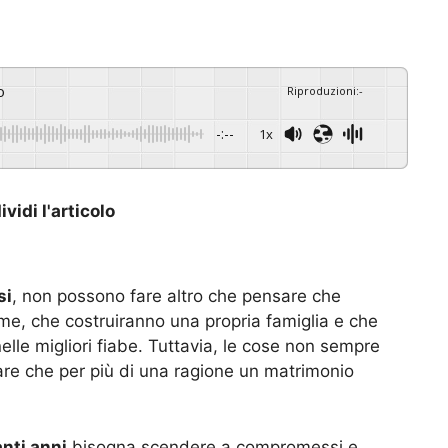
o
Riproduzioni
:
-
-:--
1x
vidi l'articolo
si
, non possono fare altro che pensare che
ieme, che costruiranno una propria famiglia e che
elle migliori fiabe. Tuttavia, le cose non sempre
re che per più di una ragione un matrimonio
anti anni
bisogna scendere a compromessi e