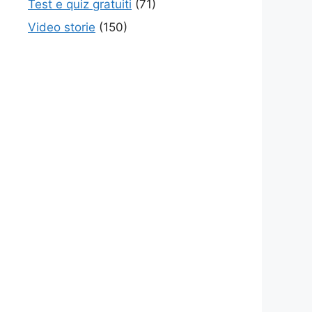
Test e quiz gratuiti
(71)
Video storie
(150)