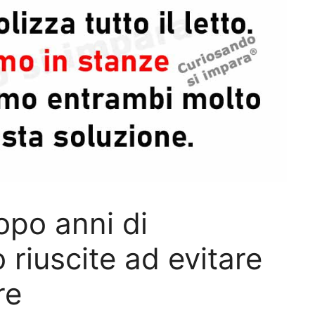
opo anni di
riuscite ad evitare
re