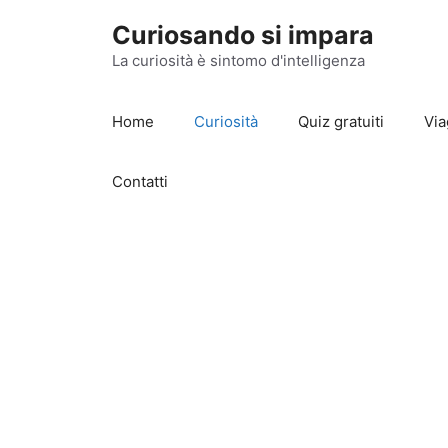
Vai
Curiosando si impara
al
contenuto
La curiosità è sintomo d'intelligenza
Home
Curiosità
Quiz gratuiti
Via
Contatti