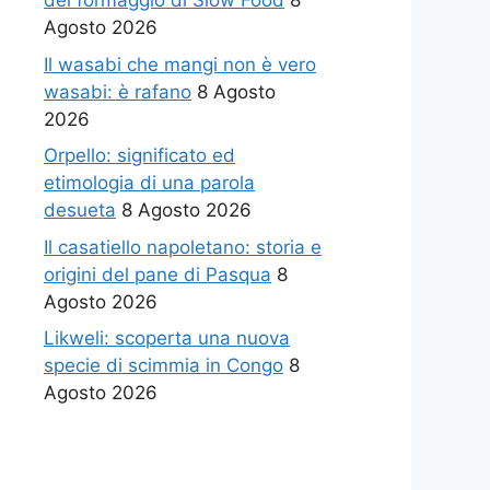
del formaggio di Slow Food
8
Agosto 2026
Il wasabi che mangi non è vero
wasabi: è rafano
8 Agosto
2026
Orpello: significato ed
etimologia di una parola
desueta
8 Agosto 2026
Il casatiello napoletano: storia e
origini del pane di Pasqua
8
Agosto 2026
Likweli: scoperta una nuova
specie di scimmia in Congo
8
Agosto 2026