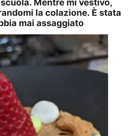
 scuola. Mentre mi vestivo,
randomi la colazione. È stata
bbia mai assaggiato