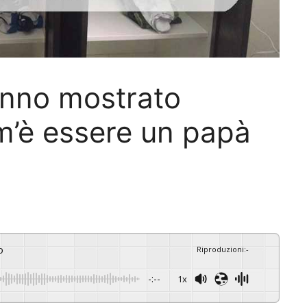
anno mostrato
’è essere un papà
o
Riproduzioni
:
-
-:--
1x