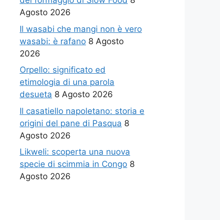
del formaggio di Slow Food
8
Agosto 2026
Il wasabi che mangi non è vero
wasabi: è rafano
8 Agosto
2026
Orpello: significato ed
etimologia di una parola
desueta
8 Agosto 2026
Il casatiello napoletano: storia e
origini del pane di Pasqua
8
Agosto 2026
Likweli: scoperta una nuova
specie di scimmia in Congo
8
Agosto 2026