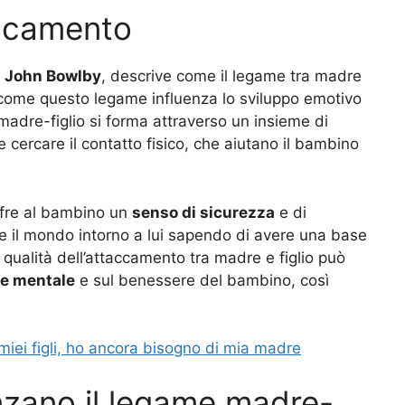
taccamento
a
John Bowlby
, descrive come il legame tra madre
e come questo legame influenza lo sviluppo emotivo
adre-figlio si forma attraverso un insieme di
 cercare il contatto fisico, che aiutano il bambino
fre al bambino un
senso di sicurezza
e di
e il mondo intorno a lui sapendo di avere una base
 qualità dell’attaccamento tra madre e figlio può
te mentale
e sul benessere del bambino, così
iei figli, ho ancora bisogno di mia madre
enzano il legame madre-