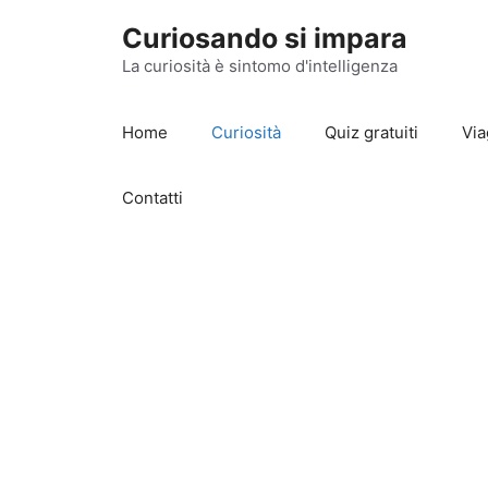
Vai
Curiosando si impara
al
contenuto
La curiosità è sintomo d'intelligenza
Home
Curiosità
Quiz gratuiti
Via
Contatti