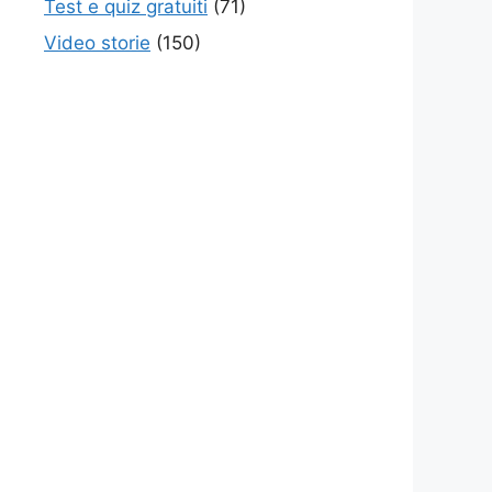
Test e quiz gratuiti
(71)
Video storie
(150)