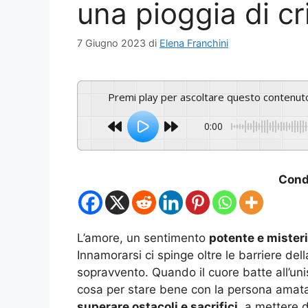
una pioggia di cr
7 Giugno 2023
di
Elena Franchini
Premi play per ascoltare questo contenut
0:00
Condi
L’amore, un sentimento
potente e mister
Innamorarsi ci spinge oltre le barriere del
sopravvento. Quando il cuore batte all’uni
cosa per stare bene con la persona amata.
superare ostacoli e sacrifici
, a mettere d