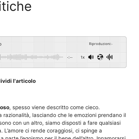
itiche
o
Riproduzioni
:
-
-:--
1x
vidi l'articolo
ioso
, spesso viene descritto come cieco.
la razionalità, lasciando che le emozioni prendano il
sono con un altro, siamo disposti a fare qualsiasi
 L’amore ci rende coraggiosi, ci spinge a
a parte l’egoismo per il bene dell’altro. Innamorarsi