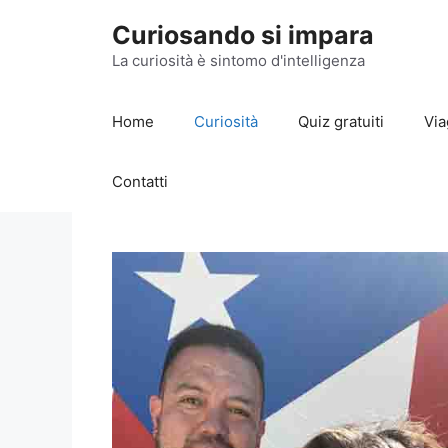
Vai
Curiosando si impara
al
contenuto
La curiosità è sintomo d'intelligenza
Home
Curiosità
Quiz gratuiti
Via
Contatti