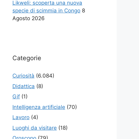
Likweli: scoperta una nuova
specie di scimmia in Congo
8
Agosto 2026
Categorie
Curiosità
(6.084)
Didattica
(8)
Gif
(1)
Intelligenza artificiale
(70)
Lavoro
(4)
Luoghi da visitare
(18)
Oroscopo
(79)