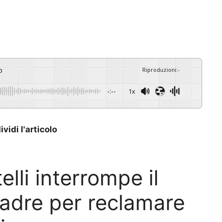
o
Riproduzioni
:
-
-:--
1x
vidi l'articolo
elli interrompe il
adre per reclamare