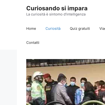
Vai
Curiosando si impara
al
contenuto
La curiosità è sintomo d'intelligenza
Home
Curiosità
Quiz gratuiti
Via
Contatti