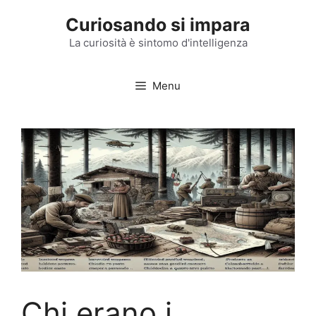
Vai
Curiosando si impara
al
contenuto
La curiosità è sintomo d'intelligenza
Menu
Chi erano i