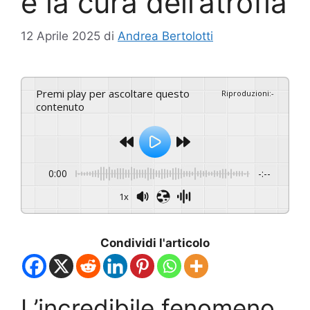
e la cura dell’atrofia
12 Aprile 2025
di
Andrea Bertolotti
Premi play per ascoltare questo
Riproduzioni
:
-
contenuto
0:00
-:--
1x
Condividi l'articolo
L’incredibile fenomeno