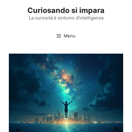
Vai
Curiosando si impara
al
contenuto
La curiosità è sintomo d'intelligenza
Menu