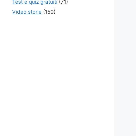
Test e quiz gratuiti
(71)
Video storie
(150)