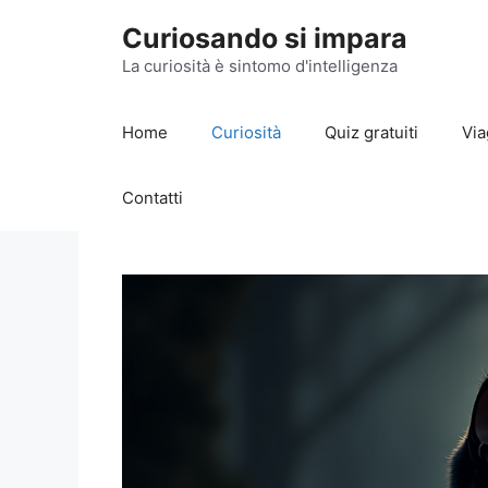
Vai
Curiosando si impara
al
contenuto
La curiosità è sintomo d'intelligenza
Home
Curiosità
Quiz gratuiti
Via
Contatti