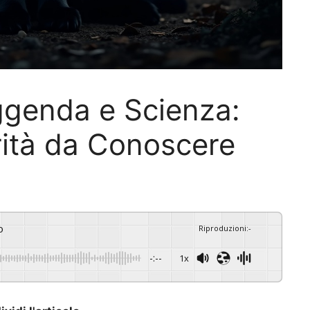
eggenda e Scienza:
erità da Conoscere
o
Riproduzioni
:
-
-:--
1x