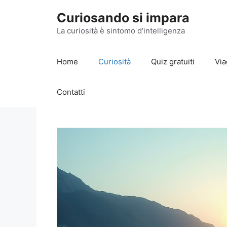
Vai
Curiosando si impara
al
contenuto
La curiosità è sintomo d'intelligenza
Home
Curiosità
Quiz gratuiti
Via
Contatti