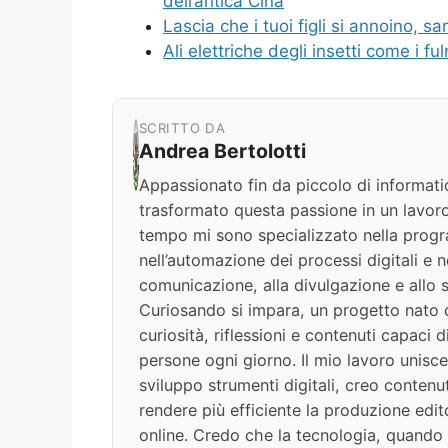
dell’antica Cina
Lascia che i tuoi figli si annoino, sa
Ali elettriche degli insetti come i fu
SCRITTO DA
Andrea Bertolotti
Appassionato fin da piccolo di informati
trasformato questa passione in un lavoro
tempo mi sono specializzato nella progr
nell’automazione dei processi digitali e nel
comunicazione, alla divulgazione e allo s
Curiosando si impara, un progetto nato c
curiosità, riflessioni e contenuti capaci 
persone ogni giorno. Il mio lavoro unisce
sviluppo strumenti digitali, creo contenut
rendere più efficiente la produzione edit
online. Credo che la tecnologia, quando v