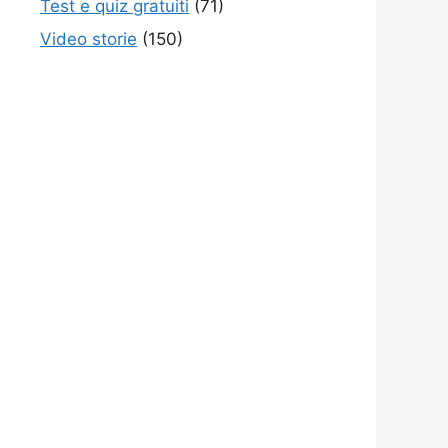
Test e quiz gratuiti
(71)
Video storie
(150)