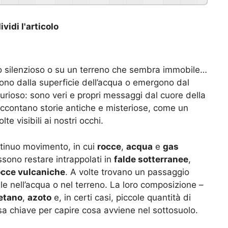
vidi l'articolo
 silenzioso o su un terreno che sembra immobile…
lgono dalla superficie dell’acqua o emergono dal
urioso: sono veri e propri messaggi dal cuore della
accontano storie antiche e misteriose, come un
e visibili ai nostri occhi.
ntinuo movimento, in cui
rocce
,
acqua
e
gas
sono restare intrappolati in
falde sotterranee
,
occe vulcaniche
. A volte trovano un passaggio
lle nell’acqua o nel terreno. La loro composizione –
etano
,
azoto
e, in certi casi, piccole quantità di
a chiave per capire cosa avviene nel sottosuolo.