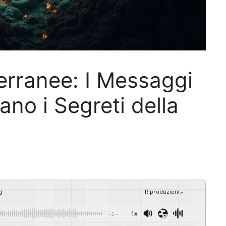
terranee: I Messaggi
lano i Segreti della
o
Riproduzioni
:
-
-:--
1x