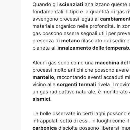
Quando gli
scienziati
analizzano queste e
fondamentali. Il tipo e la quantità di gas r
avvengono processi legati al
cambiament
materiale organico nelle profondità. In zon
gas possono essere segnali utili per preve
presenza di
metano
rilasciato dai sedimen
pianeta all’
innalzamento delle temperat
Alcuni gas sono come una
macchina del 
processi molto antichi che possono avere 
mantello
, raccontando eventi accaduti mili
vicino alle
sorgenti termali
rivela il movi
un gas radioattivo naturale, è monitorato
sismici
.
Le bolle osservate in certi laghi possono 
intrappolati sotto di essi. In luoghi come i
carbonica
disciolta possono liberarsi im