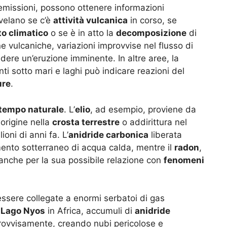
missioni, possono ottenere informazioni
ivelano se c’è
attività vulcanica
in corso, se
o climatico
o se è in atto la
decomposizione
di
e vulcaniche, variazioni improvvise nel flusso di
dere un’eruzione imminente. In altre aree, la
ti sotto mari e laghi può indicare reazioni del
ure
.
tempo naturale
. L’
elio
, ad esempio, proviene da
origine nella
crosta terrestre
o addirittura nel
oni di anni fa. L’
anidride carbonica
liberata
mento sotterraneo di acqua calda, mentre il
radon
,
 anche per la sua possibile relazione con
fenomeni
essere collegate a enormi serbatoi di gas
l
Lago Nyos
in Africa, accumuli di
anidride
provvisamente, creando nubi pericolose e