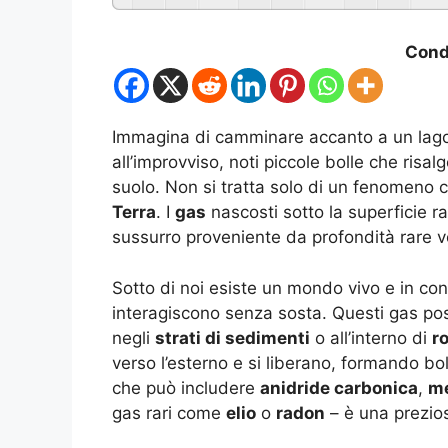
Condi
Immagina di camminare accanto a un lago
all’improvviso, noti piccole bolle che risa
suolo. Non si tratta solo di un fenomeno c
Terra
. I
gas
nascosti sotto la superficie r
sussurro proveniente da profondità rare volt
Sotto di noi esiste un mondo vivo e in co
interagiscono senza sosta. Questi gas pos
negli
strati di sedimenti
o all’interno di
r
verso l’esterno e si liberano, formando bo
che può includere
anidride carbonica
,
m
gas rari come
elio
o
radon
– è una prezios